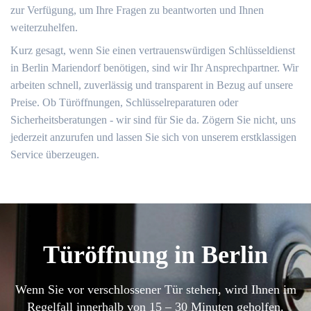
zur Verfügung, um Ihre Fragen zu beantworten und Ihnen
weiterzuhelfen.
Kurz gesagt, wenn Sie einen vertrauenswürdigen Schlüsseldienst
in Berlin Mariendorf benötigen, sind wir Ihr Ansprechpartner. Wir
arbeiten schnell, zuverlässig und transparent in Bezug auf unsere
Preise. Ob Türöffnungen, Schlüsselreparaturen oder
Sicherheitsberatungen - wir sind für Sie da. Zögern Sie nicht, uns
jederzeit anzurufen und lassen Sie sich von unserem erstklassigen
Service überzeugen.
Türöffnung in Berlin
Wenn Sie vor verschlossener Tür stehen, wird Ihnen im
Regelfall innerhalb von 15 – 30 Minuten geholfen.