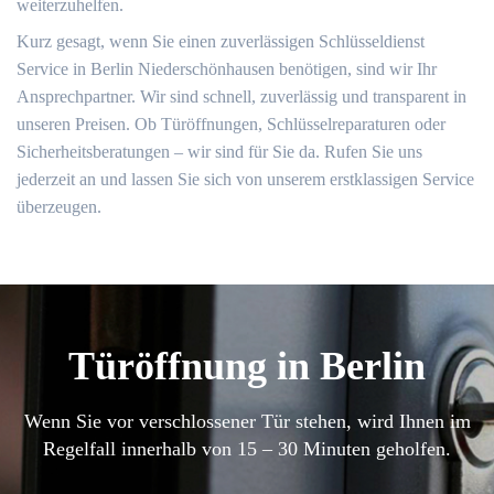
weiterzuhelfen.
Kurz gesagt, wenn Sie einen zuverlässigen Schlüsseldienst
Service in Berlin Niederschönhausen benötigen, sind wir Ihr
Ansprechpartner. Wir sind schnell, zuverlässig und transparent in
unseren Preisen. Ob Türöffnungen, Schlüsselreparaturen oder
Sicherheitsberatungen – wir sind für Sie da. Rufen Sie uns
jederzeit an und lassen Sie sich von unserem erstklassigen Service
überzeugen.
Türöffnung in Berlin
Wenn Sie vor verschlossener Tür stehen, wird Ihnen im
Regelfall innerhalb von 15 – 30 Minuten geholfen.